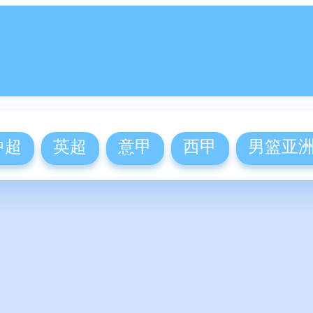
中超
英超
意甲
西甲
男篮亚