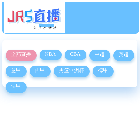
NBA
CBA
全部直播
中超
英超
意甲
西甲
男篮亚洲杯
德甲
法甲