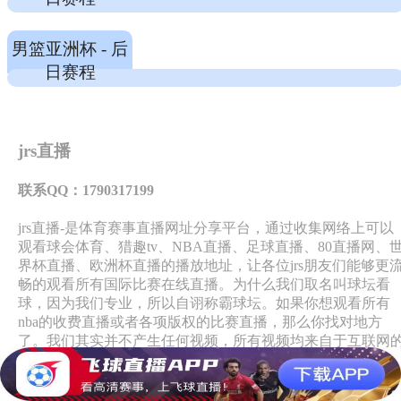
男篮亚洲杯 - 后
日赛程
jrs直播
联系QQ：1790317199
jrs直播-是体育赛事直播网址分享平台，通过收集网络上可以
观看球会体育、猎趣tv、NBA直播、足球直播、80直播网、
界杯直播、欧洲杯直播的播放地址，让各位jrs朋友们能够更
畅的观看所有国际比赛在线直播。为什么我们取名叫球坛看
球，因为我们专业，所以自诩称霸球坛。如果你想观看所有
nba的收费直播或者各项版权的比赛直播，那么你找对地方
了。我们其实并不产生任何视频，所有视频均来自于互联网
整理，我们也不传播，且本站直播不能用于任何非法用途。