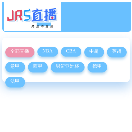
NBA
CBA
全部直播
中超
英超
意甲
西甲
男篮亚洲杯
德甲
法甲